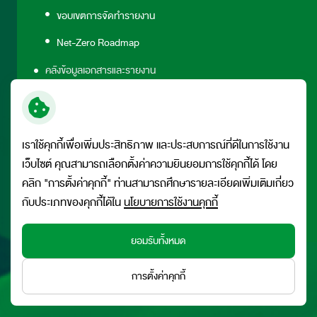
ขอบเขตการจัดทำรายงาน
Net-Zero Roadmap
คลังข้อมูลเอกสารและรายงาน
มาตรฐานและดัชนีการรายงาน
ดัชนีเนื้อหา GRI
เราใช้คุกกี้เพื่อเพิ่มประสิทธิภาพ และประสบการณ์ที่ดีในการใช้งาน
ดัชนีเนื้อหา ESG
เว็บไซต์ คุณสามารถเลือกตั้งค่าความยินยอมการใช้คุกกี้ได้ โดย
ข่าวสารด้านความยั่งยืน
คลิก "การตั้งค่าคุกกี้" ท่านสามารถศึกษารายละเอียดเพิ่มเติมเกี่ยว
กับประเภทของคุกกี้ได้ใน
นโยบายการใช้งานคุกกี้
โครงการที่สำคัญ
ยอมรับทั้งหมด
© สงวนลิขสิทธิ์ พ.ศ. 2569 บริษัท เจริญโภคภัณฑ์อาหาร จำกัด
การตั้งค่าคุกกี้
(มหาชน)